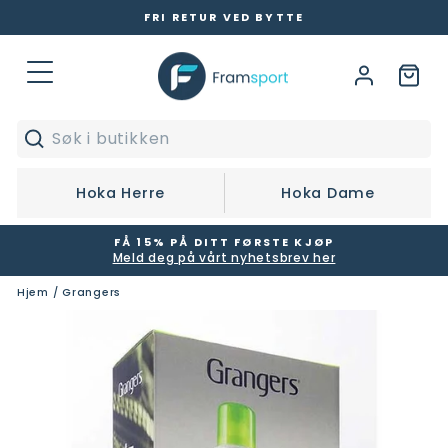
Hopp
FRI RETUR VED BYTTE
til
Pause
innhold
slideshow
Logg 
Ha
Nettsidenavigering
Search
Søk
Hoka Herre
Hoka Dame
FÅ 15% PÅ DITT FØRSTE KJØP
Meld deg på vårt nyhetsbrev her
Pause
slideshow
Hjem
/
Grangers