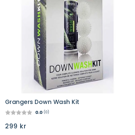
Grangers Down Wash Kit
Gjennomsnittskarakter:
0.0
(
stemmer:
0
)
Ordinær
299 kr
pris