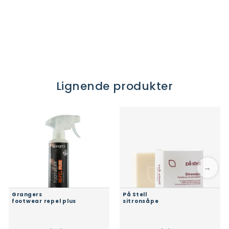
Lignende produkter
→
Grangers
På Stell
footwear repel plus
sitronsåpe