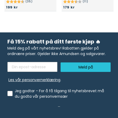
(35)
(11)
Karakter:
4.8 av 5 mulige
Karakter:
3.9 av 5 mulige
199 kr
179 kr
Få 15% rabatt på ditt første kjøp 🔥
Meld deg på vårt nyhetsbrev! Rabatten gjelder på
ordinære priser. Gjelder ikke Amundsen og salgsvarer.
Meld på
Les vår personvernerklæring
.
Jeg godtar - For å få tilgang til nyhetsbrevet må
du godta vår personvernsær