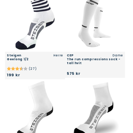
Steigen
Herre
CEP
Dame
geelong 1/2
the run compressions sock -
tall hvit
(27)
Karakter:
3.9 av 5 mulige
575 kr
199 kr