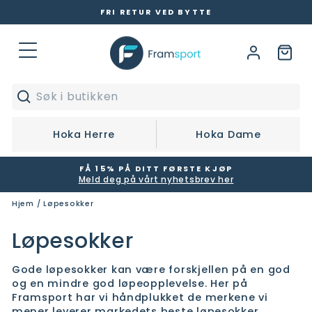
Hopp
FRI RETUR VED BYTTE
til
Pause
innhold
slideshow
Logg 
Ha
Nettsidenavigering
Search
Søk
Hoka Herre
Hoka Dame
FÅ 15% PÅ DITT FØRSTE KJØP
Meld deg på vårt nyhetsbrev her
Pause
slideshow
Hjem
/
Løpesokker
Løpesokker
Gode løpesokker kan være forskjellen på en god
og en mindre god løpeopplevelse. Her på
Framsport har vi håndplukket de merkene vi
mener leverer markedets beste løpesokker.