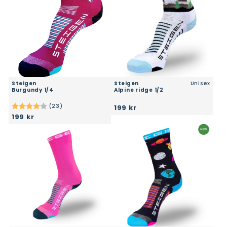
Steigen
Steigen
Unisex
burgundy 1/4
alpine ridge 1/2
(23)
199 kr
Karakter:
4.0 av 5 mulige
199 kr