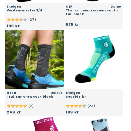
Steigen
CEP
Dame
verdensmester 3/4
the run compressions sock -
tall black
(27)
Karakter:
3.9 av 5 mulige
575 kr
199 kr
Hoka
Unisex
Steigen
trail run crew sock black
seaside 1/4
(2)
(23)
Karakter:
5.0 av 5 mulige
Karakter:
4.0 av 5 mulige
249 kr
199 kr