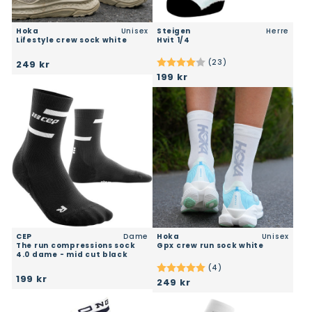
Hoka
Unisex
Steigen
Herre
lifestyle crew sock white
hvit 1/4
(23)
249 kr
Karakter:
4.0 av 5 mulige
199 kr
CEP
Dame
Hoka
Unisex
the run compressions sock
gpx crew run sock white
4.0 dame - mid cut black
(4)
Karakter:
5.0 av 5 mulige
199 kr
249 kr