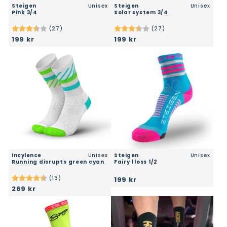
Steigen
Unisex
Steigen
Unisex
pink 3/4
solar system 3/4
(27)
(27)
Karakter:
3.9 av 5 mulige
Karakter:
3.9 av 5 mulige
199 kr
199 kr
Incylence
Unisex
Steigen
Unisex
running disrupts green cyan
fairy floss 1/2
(13)
199 kr
Karakter:
4.9 av 5 mulige
269 kr