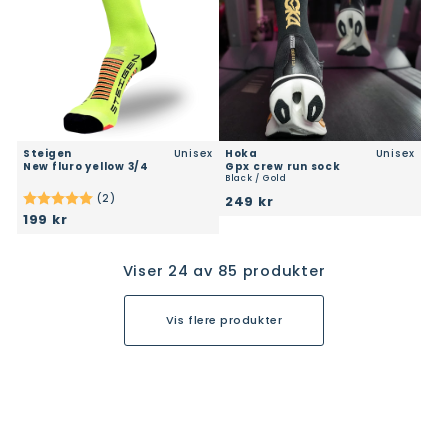
Steigen
Unisex
Hoka
Unisex
new fluro yellow 3/4
gpx crew run sock
Black / Gold
(2)
249 kr
Karakter:
5.0 av 5 mulige
199 kr
Viser
24
av
85
produkter
Vis flere produkter