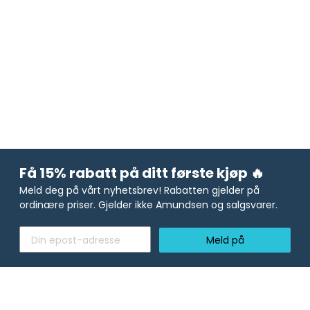
Få 15% rabatt på ditt første kjøp 🔥
Meld deg på vårt nyhetsbrev! Rabatten gjelder på
ordinære priser. Gjelder ikke Amundsen og salgsvarer.
Meld på
Les vår personvernerklæring
.
Jeg godtar - For å få tilgang til nyhetsbrevet må