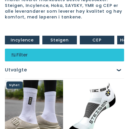
Steigen, Incylence, Hoka, SAYSKY, YMR og CEP er
alle leverandører som leverer høy kvalitet og høy
komfort, med løperen i tankene.
Incylence
Steigen
CEP
Hok
Filter
Utvalgte
Nyhet